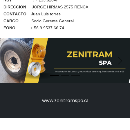
RUT
77.153.620-4
DIRECCION
JORGE HIRMAS 2575 RENCA
CONTACTO
Juan Luis torres
CARGO
Socio Gerente General
FONO
+ 56 9 9537 66 74
Anterior
Sigu
www.zenitramspa.cl