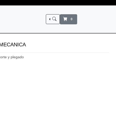
+56 9 780 40073 / +56 9 622 74951
0
LMECANICA
orte y plegado